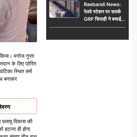
Raebareli News:
रेलवे स्टेशन पर सतर्क
GRP सिपाही ने बचाई
महिला की जान, चलती
ट्रेन में चढ़ते समय हुआ
हादसा टला; घटना
CCTV में कैद
 किया। मनोज गुप्ता
तदान के लिए प्रेरित
वाटिका स्थित वर्मा
ांध बनाकर
विवरण
े पलामू विकास की
को हटाना ही होगा
क्रम संख्या तीन हाथ