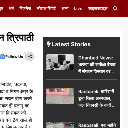
इम
धर्म
बिजनेस
स्पेशल रिपोर्ट
अन्य
Live
लाइफस्टाइल
न त्रिपाठी
Latest Stories
Follow Us
Dhanbad News:
भाजपा की समीक्षा बैठक
में संगठन विस्तार पर
मंथन, बीडीओ से
 बांसडीह, चढनवा,
मिलकर सौंपा
ा व निगम क्षेत्र के
Raebareli: बारिश में
जनसमस्याओं का विवरण
डूबा जिला अस्पताल,
ं का सघन दौरा करते
जल निकासी के दावों की
धायक ही पलामू को
खुली पोल
तमान विधायक की
ारखंड बने 24 साल हो
Raebareli: एक महीने
े लिए मजबूर हैं।