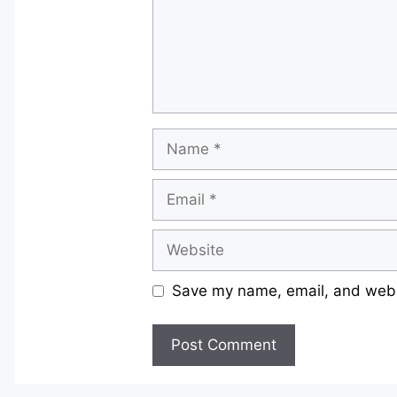
Name
Email
Website
Save my name, email, and websi