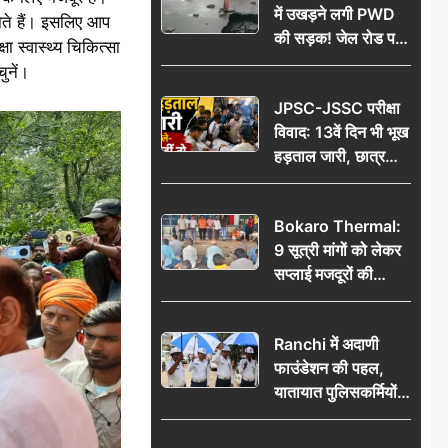
में उखड़ने लगी PWD
होते हैं। इसलिए आप
की सड़क! जेल रोड पर
षा स्वास्थ्य चिकित्सा
गड्ढे ने खोली निर्माण
ुनें।
गुणवत्ता की पोल, जांच
JPSC-JSSC परीक्षा
की उठी मांग
विवाद: 13वें दिन भी भूख
हड़ताल जारी, छात्र
बोले- जांच नहीं तो
आंदोलन और होगा तेज
Bokaro Thermal:
9 सूत्री मांगों को लेकर
सप्लाई मजदूरों की
हुंकार, 12 अगस्त के
प्रदर्शन की रणनीति बनी
Ranchi में अदाणी
फाउंडेशन की पहल,
यातायात पुलिसकर्मियों
को वितरित किए गए छाते