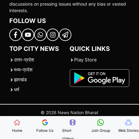
discussions on pressing issues without any bias or vested
interests.
FOLLOW US
TOP CITY NEWS
QUICK LINKS
उत्तर-प्रदेश
Play Store
मध्य-प्रदेश
झारखंड
धर्म
© 2026 News Nation Bharat
Home
|
About US
|
Contact Us
|
Policies
|
Terms and Conditions
Home
Follow Us
Short
Join Group
Web Stories
Videos