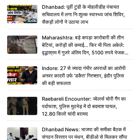
Dhanbad: पूर्वी टुंडी के मोहलीडीह पंचायत
सचिवालय में लगा निःशुल्क स्वास्थ्य जांच शिविर,
सैकड़ों लोगों ने उठाया लाभ
Maharashtra: बड़े कपड़ा कारोबारी की तीन
बेटियां, करोड़ों की कमाई… फिर भी पिता अकेले:
वृद्धाश्रम में गुजरे अंतिम दिन, 5100 रुपये भेजकर
कहा– अंतिम संस्कार कर दीजिए हम नहीं आ पाएंगे
Indore: 27 से ज्यादा गंभीर अपराधों का आरोपी
अनवर कादरी उर्फ ‘डकैत’ गिरफ्तार, इंदौर पुलिस
की बड़ी सफलता
Raebareli Encounter: ज्वेलर्स चोरी गैंग का
पर्दाफाश, पुलिस मुठभेड़ में दो बदमाश घायल,
12.80 किलो चांदी बरामद
Dhanbad News: भाजपा की समीक्षा बैठक में
संगठन विस्तार पर मंथन, बीडीओ से मिलकर सौंपा