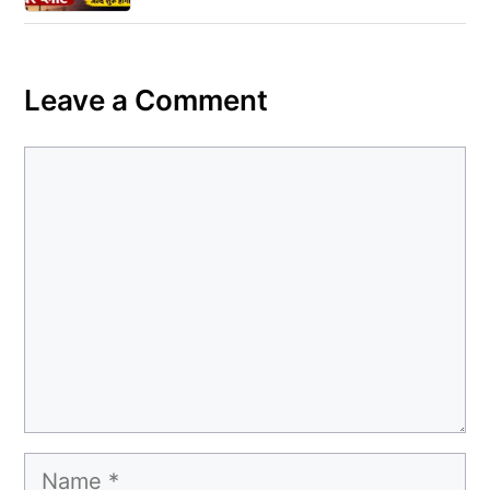
Leave a Comment
Comment
Name