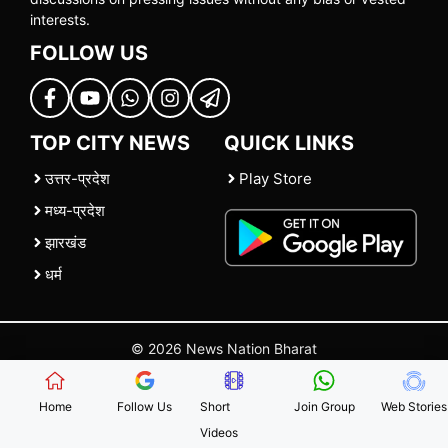
interests.
FOLLOW US
TOP CITY NEWS
QUICK LINKS
उत्तर-प्रदेश
Play Store
मध्य-प्रदेश
झारखंड
धर्म
© 2026 News Nation Bharat
Home
|
About US
|
Contact Us
|
Policies
|
Terms and Conditions
Home
Follow Us
Short
Join Group
Web Stories
Videos