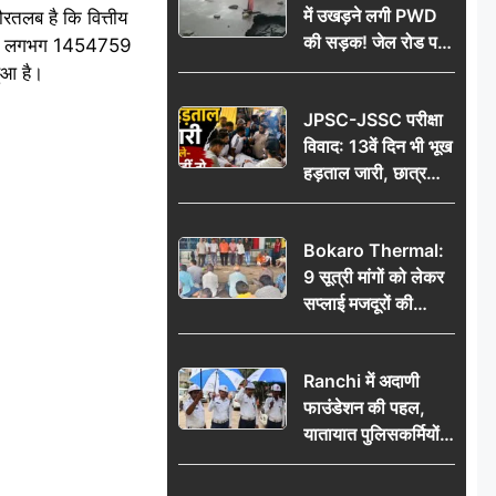
में उखड़ने लगी PWD
रतलब है कि वित्तीय
की सड़क! जेल रोड पर
िलाकर लगभग 1454759
गड्ढे ने खोली निर्माण
ुआ है।
गुणवत्ता की पोल, जांच
JPSC-JSSC परीक्षा
की उठी मांग
विवाद: 13वें दिन भी भूख
हड़ताल जारी, छात्र
बोले- जांच नहीं तो
आंदोलन और होगा तेज
Bokaro Thermal:
9 सूत्री मांगों को लेकर
सप्लाई मजदूरों की
हुंकार, 12 अगस्त के
प्रदर्शन की रणनीति बनी
Ranchi में अदाणी
फाउंडेशन की पहल,
यातायात पुलिसकर्मियों
को वितरित किए गए छाते