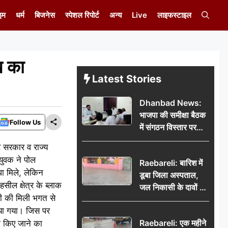
इम
धर्म
बिजनेस
स्पेशल रिपोर्ट
अन्य
Live
लाइफस्टाइल
ख का
Latest Stories
Dhanbad News:
भाजपा की समीक्षा बैठक
Follow Us
में संगठन विस्तार पर
मंथन, बीडीओ से
्र सरकार व राज्य
मिलकर सौंपा
युवक ने पोल
Raebareli: बारिश में
जनसमस्याओं का विवरण
धा मिले, लेकिन
डूबा जिला अस्पताल,
सील क्षेत्र के ब्लाक
जल निकासी के दावों की
ारी की मिली भगत से
खुली पोल
दिया गया। जिस पर
Raebareli: एक महीने
ा किए जाने का