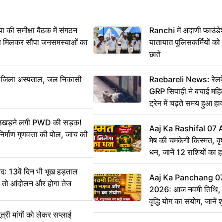
 समीक्षा बैठक में संगठन
Ranchi में अदाणी फाउंड
से मिलकर सौंपा जनसमस्याओं का
यातायात पुलिसकर्मियों क
छाते
बा जिला अस्पताल, जल निकासी
Raebareli News: रेलवे 
GRP सिपाही ने बचाई मह
ट्रेन में चढ़ते समय हुआ 
CCTV में कैद
ं उखड़ने लगी PWD की सड़क!
Aaj Ka Rashifal 07
िर्माण गुणवत्ता की पोल, जांच की
मेष की चमकेगी किस्मत, व
धन, जानें 12 राशियों का 
: 13वें दिन भी भूख हड़ताल
Aaj Ka Panchang 0
ीं तो आंदोलन और होगा तेज
2026: आज नवमी तिथि, क
वृद्धि योग का संयोग, जानें श
का सही समय
ी मांगों को लेकर सप्लाई