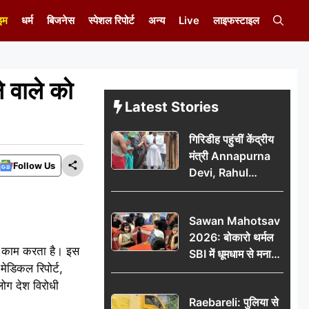
इम
धर्म
बिजनेस
स्पेशल रिपोर्ट
अन्य
Live
लाइफस्टाइल
 वाले को
Latest Stories
गिरिडीह पहुंचीं केंद्रीय
मंत्री Annapurna
Follow Us
Devi, Rahul
Gandhi पर साधा
निशाना; छात्रों के
Sawan Mahotsav
आंदोलन को लेकर
2026: बोकारो थर्मल
सरकार पर हमला
का काम करता है। इस
SBI में धूमधाम से मना
मेडिकल रिपोर्ट,
सावन महोत्सव
ोग देश विरोधी
Raebareli: पुलिया से