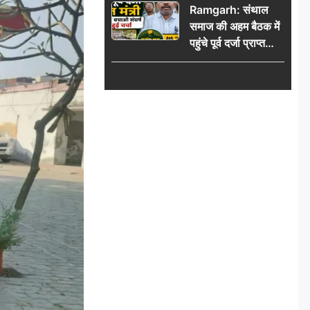
Ramgarh: संथाल
की भीड़
समाज की अहम बैठक में
पहुंचे पूर्व दर्जा प्राप्त
मंत्री, मरांग बुरू बचाओ
संघर्ष पर हुई चर्चा