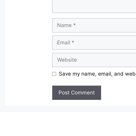
Name
Email
Website
Save my name, email, and websi