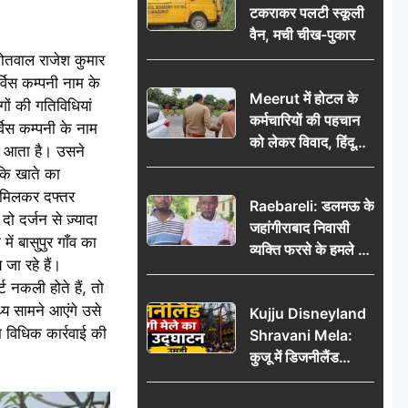
टकराकर पलटी स्कूली
वैन, मची चीख-पुकार
कोतवाल राजेश कुमार
्विस कम्पनी नाम के
Meerut में होटल के
ों की गतिविधियां
कर्मचारियों की पहचान
्विस कम्पनी के नाम
को लेकर विवाद, हिंदू
ें आता है। उसने
सुरक्षा संगठन ने उठाए
कि खाते का
सवाल; प्रशासन से जांच
थ मिलकर दफ्तर
Raebareli: डलमऊ के
की मांग
 दर्जन से ज़्यादा
जहांगीराबाद निवासी
ें बासुपुर गाँव का
व्यक्ति फरसे के हमले में
 जा रहे हैं।
घायल थाने में शिकायत
 नकली होते हैं, तो
पर दरोगा ने मांगे 10
य सामने आएंगे उसे
Kujju Disneyland
हजार’, रकम न देने पर
 विधिक कार्रवाई की
Shravani Mela:
कार्रवाई ठंडी!
कुजू में डिजनीलैंड
श्रावणी मेले का भव्य
उद्घाटन, उमड़ी लोगों