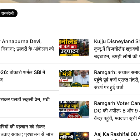
रायबरेली
मंत्री Annapurna Devi,
Kujju Disneyland S
िशाना; छात्रों के आंदोलन को
कुजू में डिजनीलैंड श्रावणी
उद्घाटन, उमड़ी लोगों की 
बोकारो थर्मल SBI में
Ramgarh: संथाल समाज 
सव
पहुंचे पूर्व दर्जा प्राप्त मंत
संघर्ष पर हुई चर्चा
राकर पलटी स्कूली वैन, मची
Ramgarh Voter Camp
DC की अपील: 8 और 9 अ
केंद्र पहुंचें, मतदाता सूची म
ारियों की पहचान को लेकर
 ने उठाए सवाल; प्रशासन से जांच
Aaj Ka Rashifal 08