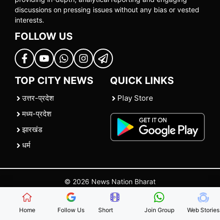
discussions on pressing issues without any bias or vested
interests.
FOLLOW US
TOP CITY NEWS
QUICK LINKS
उत्तर-प्रदेश
Play Store
मध्य-प्रदेश
झारखंड
धर्म
© 2026 News Nation Bharat
Home
|
About US
|
Contact Us
|
Policies
|
Terms and Conditions
Home
Follow Us
Short
Join Group
Web Stories