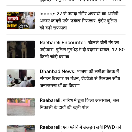
कहा– अंतिम संस्कार कर दीजिए हम नहीं आ पाएंगे
Indore: 27 से ज्यादा गंभीर अपराधों का आरोपी
अनवर कादरी उर्फ ‘डकैत’ गिरफ्तार, इंदौर पुलिस
की बड़ी सफलता
Raebareli Encounter: ज्वेलर्स चोरी गैंग का
पर्दाफाश, पुलिस मुठभेड़ में दो बदमाश घायल, 12.80
किलो चांदी बरामद
Dhanbad News: भाजपा की समीक्षा बैठक में
संगठन विस्तार पर मंथन, बीडीओ से मिलकर सौंपा
जनसमस्याओं का विवरण
Raebareli: बारिश में डूबा जिला अस्पताल, जल
निकासी के दावों की खुली पोल
Raebareli: एक महीने में उखड़ने लगी PWD की