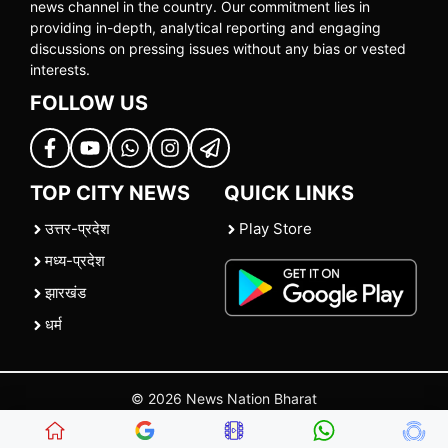
news channel in the country. Our commitment lies in
providing in-depth, analytical reporting and engaging
discussions on pressing issues without any bias or vested
interests.
FOLLOW US
TOP CITY NEWS
QUICK LINKS
उत्तर-प्रदेश
Play Store
मध्य-प्रदेश
झारखंड
धर्म
© 2026 News Nation Bharat
Home
|
About US
|
Contact Us
|
Policies
|
Terms and Conditions