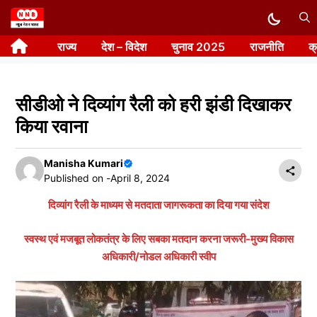
Skip
to
राज्य
देश – विदेश
चुनाव 2025
राजनीति
क
content
सीडीओ ने दिव्यांग रैली को हरी झंडी दिखाकर
किया रवाना
Manisha Kumari
Published on -
April 8, 2024
दिव्यांग रैली के माध्यम से मतदाता जागरूकता का दिया गया संदेश
स्वस्थ एवं मजबूत लोकतंत्र के लिए सबका मतदान करना जरूरी-मुख्य विकास
अधिकारी/नोडल अधिकारी स्वीप