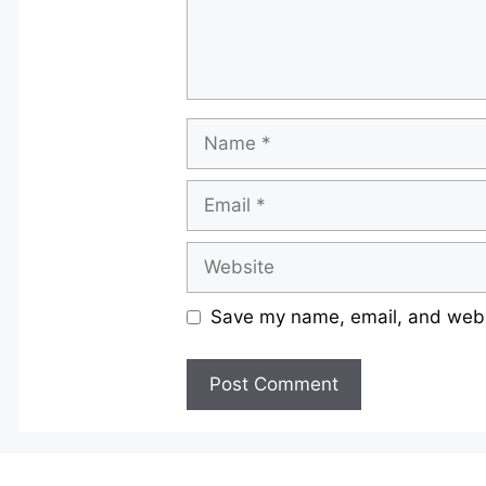
Name
Email
Website
Save my name, email, and websi