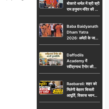
बोकारो थर्मल में श्री श्री
राम हनुमान मंदिर की नई
कमेटी गठित, बाबूलाल
गिरि फिर बने अध्यक्ष
Baba Baidyanath
Dham Yatra
2026: अमेठी के जायस
से बाबा बैद्यनाथ धाम के
लिए रवाना हुआ कांवरियों
Daffodils
का दूसरा जत्था
Academy में
रवींद्रनाथ टैगोर की
85वीं पुण्यतिथि मनाई
गई, शिक्षकों ने दी
Raebareli: शहर को
श्रद्धांजलि
मिलेगी बेहतर बिजली
आपूर्ति, विकास भवन
परिसर में करोड़ों से
बनेगा पावर प्लांट