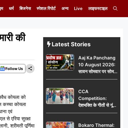
इम
धर्म
बिजनेस
स्पेशल रिपोर्ट
अन्य
Live
लाइफस्टाइल
मारी की
Latest Stories
Aaj Ka Panchang
10 August 2026:
Follow Us
सावन सोमवार पर सोम
प्रदोष व्रत का संयोग,
जानें शुभ मुहूर्त, राहुकाल
CCA
और पूजा का समय
ा अवैध कोयला को
Competition:
 टन कच्चा कोयला
देशभक्ति के गीतों से गूंजा
थाना एवं
डीएवी कथारा, लोक
 से एरिया सुरक्षा
नृत्य और नृत्य-नाटिका ने
Bokaro Thermal:
नी, श्रीमती पूर्णिमा
बांधा समां