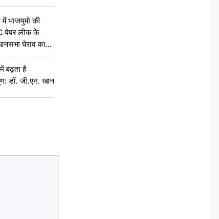
 में भाजयुमो की
C पेपर लीक के
िधानसभा घेराव का
ं बढ़ता है
ुण: डॉ. जी.एन. खान