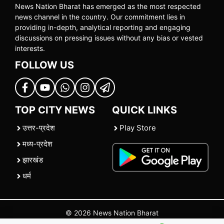
News Nation Bharat has emerged as the most respected
news channel in the country. Our commitment lies in
providing in-depth, analytical reporting and engaging
discussions on pressing issues without any bias or vested
interests.
FOLLOW US
TOP CITY NEWS
QUICK LINKS
उत्तर-प्रदेश
Play Store
मध्य-प्रदेश
झारखंड
धर्म
© 2026 News Nation Bharat
Home
|
About US
|
Contact Us
|
Policies
|
Terms and Conditions