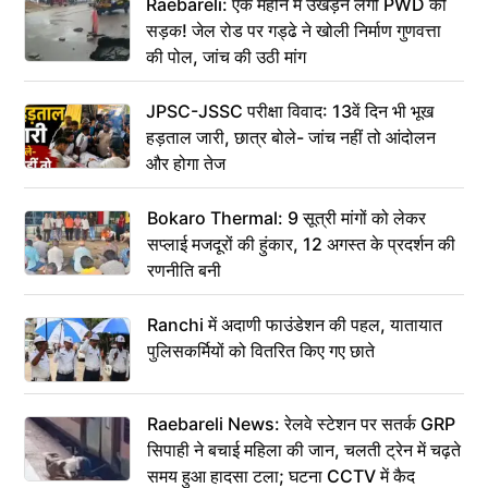
Raebareli: एक महीने में उखड़ने लगी PWD की
सड़क! जेल रोड पर गड्ढे ने खोली निर्माण गुणवत्ता
की पोल, जांच की उठी मांग
JPSC-JSSC परीक्षा विवाद: 13वें दिन भी भूख
हड़ताल जारी, छात्र बोले- जांच नहीं तो आंदोलन
और होगा तेज
Bokaro Thermal: 9 सूत्री मांगों को लेकर
सप्लाई मजदूरों की हुंकार, 12 अगस्त के प्रदर्शन की
रणनीति बनी
Ranchi में अदाणी फाउंडेशन की पहल, यातायात
पुलिसकर्मियों को वितरित किए गए छाते
Raebareli News: रेलवे स्टेशन पर सतर्क GRP
सिपाही ने बचाई महिला की जान, चलती ट्रेन में चढ़ते
समय हुआ हादसा टला; घटना CCTV में कैद