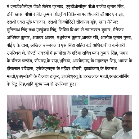
में एसडीओसीएम पीओ शैलेश प्रसाद, एएडीओसीएम पीओ राजीव कुमार सिंह,
ढोरी खास पीओ रंजीत कुमार, क्षेत्रीय चिकित्सा पदाधिकारी डॉ आर एन झा,
एसओ एक्स यूके पासवान, एसओ सिक्योरिटी सीताराम यूके, खान मैनेजर
मुनिनाथ सिंह तथा मृत्युंजय सिंह, सिविल विभाग से रामलखन कुमार, मैनेजर
अभिषेक कुमार, अकबर आलम, मधुरंजन कुमार,आरके रवि, आलोक कुमार गुप्ता,
पीई ए के दास, अखिल उज्जवल व एस सिंहा सहित कई अधिकारी व कर्मचारी
उपस्थित थे. सेफ्टी सदस्यों में इनमोसा के एरिया सचिव पवन कुमार सिंह, जमसं
के घीरज पाण्डेय, सीएमयू के राजू भूखिया, आरकेएमयू के महारुद्र सिंह, भामसं के
हीरालाल रविदास, एजेकेएसएस के महेंद्र चौघरी, झाकोकायू के बैजनाथ
महतो,एचएमकेपी के कैलाश ठाकुर, झाकोश्रयू के हरखलाल महतो,आउटसोर्सिंग
के पिंटू सिंह,आदि मुख्य रूप से उपस्थित हुए।