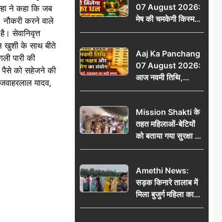
07 August 2026:
CCTV में कैद
्हा ने कहा कि जब
मेष की चमकेगी किस्मत,
ै। नौकरी करने वाले
वृष को मिलेगा अटका
। सेवानिवृत्त
धन, जानें 12 राशियों का
वन खुशी के साथ बीते
Aaj Ka Panchang
हाल
गली पारी की
07 August 2026:
 पैसे को सहेजने की
आज नवमी तिथि,
, जवाहरलाल यादव,
कृतिका नक्षत्र और वृद्धि
योग का संयोग, जानें शुभ
Mission Shakti के
मुहूर्त, राहुकाल का सही
तहत महिलाओं-बेटियों
समय
को बताया गया सुरक्षा के
अधिकार
Amethi News:
सड़क किनारे तालाब में
मिला बुजुर्ग महिला का
शव, संदिग्ध परिस्थितियों
में मौत से फैली सनसनी