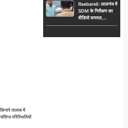
Raebareli: लालगंज में
SDM के निरीक्षण का
वीडियो वायरल,
प्रशासनिक सक्रियता
या सुर्खियां बटोरने की
कवायद?
ारे तालाब में
संदिग्ध परिस्थितियों