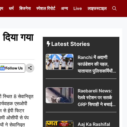
इम
धर्म
बिजनेस
स्पेशल रिपोर्ट
अन्य
Live
लाइफस्टाइल
 दिया गया
Latest Stories
Ranchi में अदाणी
फाउंडेशन की पहल,
Follow Us
यातायात पुलिसकर्मियों
को वितरित किए गए छाते
Raebareli News:
 स्थित 8 सेवानिवृत
रेलवे स्टेशन पर सतर्क
 कार्यवाहक एसओपी
GRP सिपाही ने बचाई
एम से ईपी फिटर
महिला की जान, चलती
रमी ओसीपी से पंप
ट्रेन में चढ़ते समय हुआ
Aaj Ka Rashifal
ों ने सेवानिवृत
हादसा टला; घटना