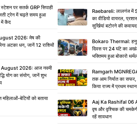
स्टेशन पर सतर्क GRP सिपाही
Raebareli: लालगंज में 
ी ट्रेन में चढ़ते समय हुआ
का वीडियो वायरल, प्रशा
ें कैद
सुर्खियां बटोरने की कवाय
ugust 2026: मेष की
Bokaro Thermal: हनुमा
ेगा अटका धन, जानें 12 राशियों
दिवस पर 24 घंटे का अखंड
भक्तिमय हुआ बोकारो थर्म
 August 2026: आज नवमी
Ramgarh MGNREGA N
्धि योग का संयोग, जानें शुभ
तक आम निर्यात का सफर, 
मय
किया राज्य में प्रथम स्थान
महिलाओं-बेटियों को बताया
Aaj Ka Rashifal 06
वृष और वृश्चिक की चमकेग
रहें सावधान