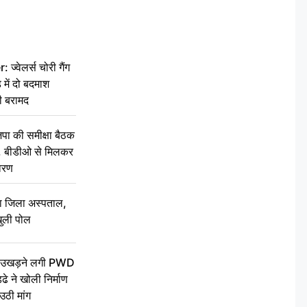
वेलर्स चोरी गैंग
 में दो बदमाश
ी बरामद
की समीक्षा बैठक
थन, बीडीओ से मिलकर
वरण
बा जिला अस्पताल,
ुली पोल
ें उखड़ने लगी PWD
े ने खोली निर्माण
उठी मांग