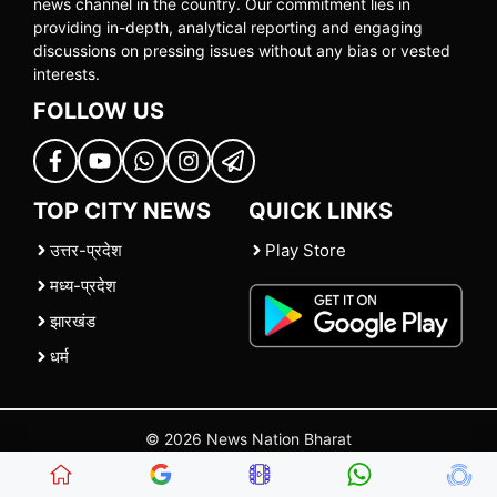
news channel in the country. Our commitment lies in
providing in-depth, analytical reporting and engaging
discussions on pressing issues without any bias or vested
interests.
FOLLOW US
TOP CITY NEWS
QUICK LINKS
उत्तर-प्रदेश
Play Store
मध्य-प्रदेश
झारखंड
धर्म
© 2026 News Nation Bharat
Home
|
About US
|
Contact Us
|
Policies
|
Terms and Conditions