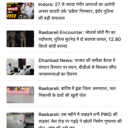
Indore: 27 से ज्यादा गंभीर अपराधों का आरोपी
अनवर कादरी उर्फ ‘डकैत’ गिरफ्तार, इंदौर पुलिस
की बड़ी सफलता
Raebareli Encounter: ज्वेलर्स चोरी गैंग का
पर्दाफाश, पुलिस मुठभेड़ में दो बदमाश घायल, 12.80
किलो चांदी बरामद
Dhanbad News: भाजपा की समीक्षा बैठक में
संगठन विस्तार पर मंथन, बीडीओ से मिलकर सौंपा
जनसमस्याओं का विवरण
Raebareli: बारिश में डूबा जिला अस्पताल, जल
निकासी के दावों की खुली पोल
Raebareli: एक महीने में उखड़ने लगी PWD की
सड़क! जेल रोड पर गड्ढे ने खोली निर्माण गुणवत्ता की
पोल, जांच की उठी मांग