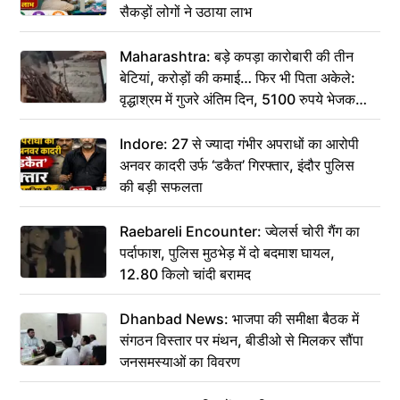
सैकड़ों लोगों ने उठाया लाभ
Maharashtra: बड़े कपड़ा कारोबारी की तीन
बेटियां, करोड़ों की कमाई… फिर भी पिता अकेले:
वृद्धाश्रम में गुजरे अंतिम दिन, 5100 रुपये भेजकर
कहा– अंतिम संस्कार कर दीजिए हम नहीं आ पाएंगे
Indore: 27 से ज्यादा गंभीर अपराधों का आरोपी
अनवर कादरी उर्फ ‘डकैत’ गिरफ्तार, इंदौर पुलिस
की बड़ी सफलता
Raebareli Encounter: ज्वेलर्स चोरी गैंग का
पर्दाफाश, पुलिस मुठभेड़ में दो बदमाश घायल,
12.80 किलो चांदी बरामद
Dhanbad News: भाजपा की समीक्षा बैठक में
संगठन विस्तार पर मंथन, बीडीओ से मिलकर सौंपा
जनसमस्याओं का विवरण