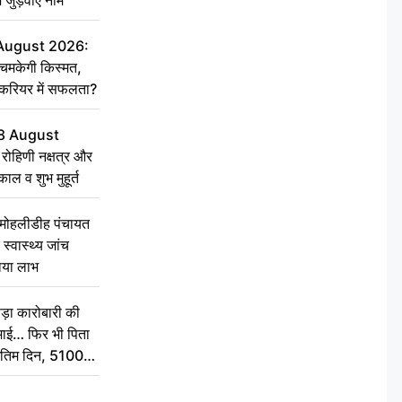
 August 2026:
चमकेगी किस्मत,
 करियर में सफलता?
8 August
ोहिणी नक्षत्र और
ुकाल व शुभ मुहूर्त
े मोहलीडीह पंचायत
स्वास्थ्य जांच
ठाया लाभ
़ा कारोबारी की
कमाई… फिर भी पिता
े अंतिम दिन, 5100
संस्कार कर दीजिए