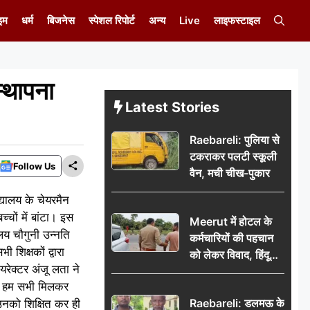
इम
धर्म
बिजनेस
स्पेशल रिपोर्ट
अन्य
Live
लाइफस्टाइल
्थापना
Latest Stories
Raebareli: पुलिया से
टकराकर पलटी स्कूली
Follow Us
वैन, मची चीख-पुकार
्यालय के चेयरमैन
्चों में बांटा। इस
Meerut में होटल के
लय चौगुनी उन्नति
कर्मचारियों की पहचान
शिक्षकों द्वारा
को लेकर विवाद, हिंदू
रेक्टर अंजू लता ने
सुरक्षा संगठन ने उठाए
है। हम सभी मिलकर
सवाल; प्रशासन से जांच
Raebareli: डलमऊ के
उनको शिक्षित कर ही
की मांग