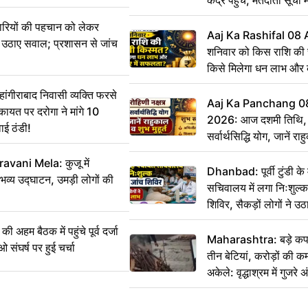
ारियों की पहचान को लेकर
Aaj Ka Rashifal 08
 ने उठाए सवाल; प्रशासन से जांच
शनिवार को किस राशि की 
किसे मिलेगा धन लाभ और
गीराबाद निवासी व्यक्ति फरसे
Aaj Ka Panchang 0
िकायत पर दरोगा ने मांगे 10
2026: आज दशमी तिथि, र
ाई ठंडी!
सर्वार्थसिद्धि योग, जानें राह
vani Mela: कुजू में
Dhanbad: पूर्वी टुंडी क
 भव्य उद्घाटन, उमड़ी लोगों की
सचिवालय में लगा निःशुल्क 
शिविर, सैकड़ों लोगों ने उ
म बैठक में पहुंचे पूर्व दर्जा
Maharashtra: बड़े कपड
ाओ संघर्ष पर हुई चर्चा
तीन बेटियां, करोड़ों की 
अकेले: वृद्धाश्रम में गुजर
रुपये भेजकर कहा– अंतिम 
हम नहीं आ पाएंगे