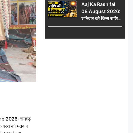
Aaj Ka Rashifal
में जुड़वाएं नाम
08 August 2026:
शनिवार को किस राशि
की चमकेगी किस्मत,
किसे मिलेगा धन लाभ
और करियर में सफलता?
 2026: रामगढ़
गस्त को मतदान
ें जुड़वाएं नाम