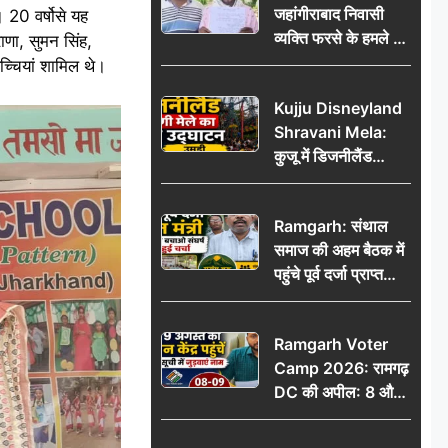
जहांगीराबाद निवासी
 20 वर्षोसे यह
व्यक्ति फरसे के हमले में
राणा, सुमन सिंह,
घायल थाने में शिकायत
च्चियां शामिल थे।
पर दरोगा ने मांगे 10
Kujju Disneyland
हजार’, रकम न देने पर
Shravani Mela:
कार्रवाई ठंडी!
कुजू में डिजनीलैंड
श्रावणी मेले का भव्य
उद्घाटन, उमड़ी लोगों
Ramgarh: संथाल
की भीड़
समाज की अहम बैठक में
पहुंचे पूर्व दर्जा प्राप्त
मंत्री, मरांग बुरू बचाओ
संघर्ष पर हुई चर्चा
Ramgarh Voter
Camp 2026: रामगढ़
DC की अपील: 8 और
9 अगस्त को मतदान
केंद्र पहुंचें, मतदाता सूची