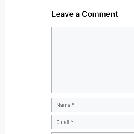
Leave a Comment
Comment
Name
Email