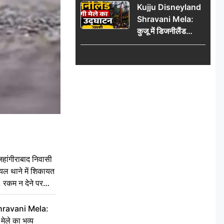
Kujju Disneyland
हजार’, रकम न देने पर
Shravani Mela:
कार्रवाई ठंडी!
कुजू में डिजनीलैंड
श्रावणी मेले का भव्य
उद्घाटन, उमड़ी लोगों
की भीड़
ांगीराबाद निवासी
घायल थाने में शिकायत
’, रकम न देने पर
hravani Mela:
 मेले का भव्य