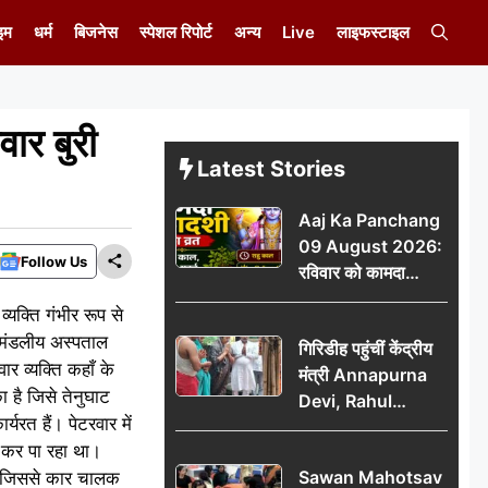
इम
धर्म
बिजनेस
स्पेशल रिपोर्ट
अन्य
Live
लाइफस्टाइल
ार बुरी
Latest Stories
Aaj Ka Panchang
09 August 2026:
Follow Us
रविवार को कामदा
एकादशी का व्रत, जानें
यक्ति गंभीर रूप से
राहु काल, अभिजीत मुहूर्त
नुमंडलीय अस्पताल
गिरिडीह पहुंचीं केंद्रीय
और शुभ समय
र व्यक्ति कहाँ के
मंत्री Annapurna
 है जिसे तेनुघाट
Devi, Rahul
यरत हैं। पेटरवार में
Gandhi पर साधा
 कर पा रहा था।
निशाना; छात्रों के
Sawan Mahotsav
। जिससे कार चालक
आंदोलन को लेकर