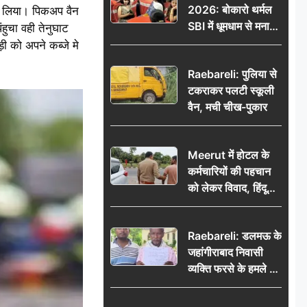
2026: बोकारो थर्मल
े लिया। पिकअप वैन
सरकार पर हमला
SBI में धूमधाम से मना
हुचा वही तेनुघाट
सावन महोत्सव
 को अपने कब्जे मे
Raebareli: पुलिया से
टकराकर पलटी स्कूली
वैन, मची चीख-पुकार
Meerut में होटल के
कर्मचारियों की पहचान
को लेकर विवाद, हिंदू
सुरक्षा संगठन ने उठाए
सवाल; प्रशासन से जांच
Raebareli: डलमऊ के
की मांग
जहांगीराबाद निवासी
व्यक्ति फरसे के हमले में
घायल थाने में शिकायत
पर दरोगा ने मांगे 10