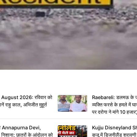
August 2026: रविवार को
Raebareli: डलमऊ के जह
ं राहु काल, अभिजीत मुहूर्त
व्यक्ति फरसे के हमले में 
पर दरोगा ने मांगे 10 हजार
कार्रवाई ठंडी!
मंत्री Annapurna Devi,
Kujju Disneyland S
िशाना; छात्रों के आंदोलन को
कुजू में डिजनीलैंड श्रावणी