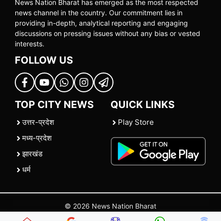
News Nation Bharat has emerged as the most respected
news channel in the country. Our commitment lies in
providing in-depth, analytical reporting and engaging
discussions on pressing issues without any bias or vested
interests.
FOLLOW US
TOP CITY NEWS
QUICK LINKS
उत्तर-प्रदेश
Play Store
मध्य-प्रदेश
झारखंड
धर्म
© 2026 News Nation Bharat
Home
|
About US
|
Contact Us
|
Policies
|
Terms and Conditions