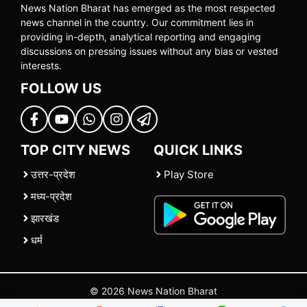
News Nation Bharat has emerged as the most respected
news channel in the country. Our commitment lies in
providing in-depth, analytical reporting and engaging
discussions on pressing issues without any bias or vested
interests.
FOLLOW US
TOP CITY NEWS
QUICK LINKS
उत्तर-प्रदेश
Play Store
मध्य-प्रदेश
झारखंड
धर्म
© 2026 News Nation Bharat
Home
|
About US
|
Contact Us
|
Policies
|
Terms and Conditions