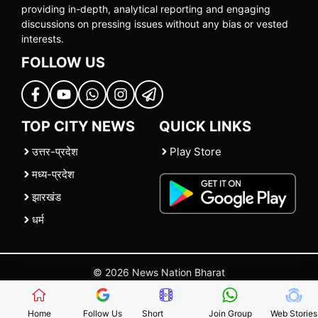
providing in-depth, analytical reporting and engaging
discussions on pressing issues without any bias or vested
interests.
FOLLOW US
TOP CITY NEWS
QUICK LINKS
उत्तर-प्रदेश
Play Store
मध्य-प्रदेश
झारखंड
धर्म
© 2026 News Nation Bharat
Home
|
About US
|
Contact Us
|
Policies
|
Terms and Conditions
Home
Follow Us
Short
Join Group
Web Stories