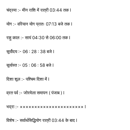
चंद्रमा :- मीन राशि में रात्री 03:44 तक l
योग :- वरियान योग प्रातः 07:13 बजे तक l
राहु काल :- सायं 04:30 से 06:00 तक l
सूर्योदय :- 06 : 28 : 38 बजे l
सूर्यास्त :- 05 : 06 : 58 बजे l
दिशा शूल :- पश्चिम दिशा में l
व्रत पर्व :- जोरमेला समापन ( पंजाब ) l
भद्रा :- ×××××××××××××××××××××× l
विशेष :- सर्वार्थसिद्धियोग रात्री 03:44 के बाद l