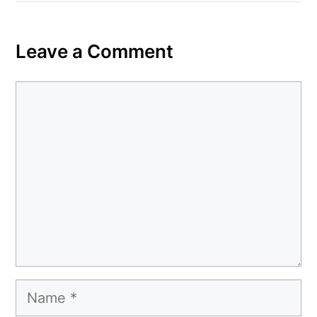
Leave a Comment
Comment
Name