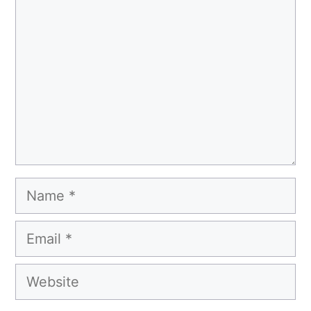
Name
Email
Website