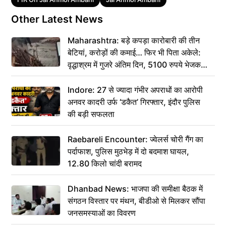
Other Latest News
Maharashtra: बड़े कपड़ा कारोबारी की तीन
बेटियां, करोड़ों की कमाई… फिर भी पिता अकेले:
वृद्धाश्रम में गुजरे अंतिम दिन, 5100 रुपये भेजकर
कहा– अंतिम संस्कार कर दीजिए हम नहीं आ पाएंगे
Indore: 27 से ज्यादा गंभीर अपराधों का आरोपी
अनवर कादरी उर्फ ‘डकैत’ गिरफ्तार, इंदौर पुलिस
की बड़ी सफलता
Raebareli Encounter: ज्वेलर्स चोरी गैंग का
पर्दाफाश, पुलिस मुठभेड़ में दो बदमाश घायल,
12.80 किलो चांदी बरामद
Dhanbad News: भाजपा की समीक्षा बैठक में
संगठन विस्तार पर मंथन, बीडीओ से मिलकर सौंपा
जनसमस्याओं का विवरण