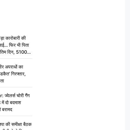
़ा कारोबारी की
कमाई… फिर भी पिता
े अंतिम दिन, 5100
संस्कार कर दीजिए
ीर अपराधों का
डकैत’ गिरफ्तार,
लता
वेलर्स चोरी गैंग
 में दो बदमाश
ी बरामद
की समीक्षा बैठक