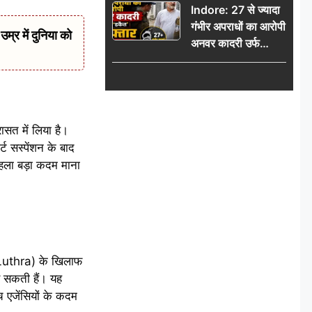
Indore: 27 से ज्यादा
अंतिम दिन, 5100 रुपये
गंभीर अपराधों का आरोपी
भेजकर कहा– अंतिम
र में दुनिया को
अनवर कादरी उर्फ
संस्कार कर दीजिए हम
‘डकैत’ गिरफ्तार, इंदौर
नहीं आ पाएंगे
पुलिस की बड़ी सफलता
सत में लिया है।
ट सस्पेंशन के बाद
 पहला बड़ा कदम माना
 Luthra) के खिलाफ
कर सकती हैं। यह
च एजेंसियों के कदम