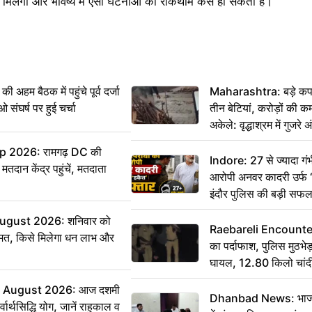
कब मिलेगा और भविष्य में ऐसी घटनाओं की रोकथाम कैसे हो सकती है।
म बैठक में पहुंचे पूर्व दर्जा
Maharashtra: बड़े कपड
ाओ संघर्ष पर हुई चर्चा
तीन बेटियां, करोड़ों की 
अकेले: वृद्धाश्रम में गुजर
रुपये भेजकर कहा– अंतिम 
 2026: रामगढ़ DC की
हम नहीं आ पाएंगे
Indore: 27 से ज्यादा गंभ
ान केंद्र पहुंचें, मतदाता
आरोपी अनवर कादरी उर्फ ‘
इंदौर पुलिस की बड़ी सफ
ugust 2026: शनिवार को
Raebareli Encounter: ज्
मत, किसे मिलेगा धन लाभ और
का पर्दाफाश, पुलिस मुठभेड़
घायल, 12.80 किलो चांद
 August 2026: आज दशमी
Dhanbad News: भाजपा 
वार्थसिद्धि योग, जानें राहुकाल व