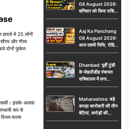
08 August 2026:
शनिवार को किस राशि
Case
की चमकेगी किस्मत,
किसे मिलेगा धन लाभ
Aaj Ka Panchang
और करियर में सफलता?
ादसे में 25 लोगों
08 August 2026:
ीच सौरभ और गौरव
आज दशमी तिथि, रोहिणी
े दोनों फुकेत
नक्षत्र और सर्वार्थसिद्धि
योग, जानें राहुकाल व
Dhanbad: पूर्वी टुंडी
शुभ मुहूर्त
के मोहलीडीह पंचायत
सचिवालय में लगा
निःशुल्क स्वास्थ्य जांच
शिविर, सैकड़ों लोगों ने
Maharashtra: बड़े
उठाया लाभ
 हो सकी। इसके अलावा
कपड़ा कारोबारी की तीन
स्थायी रूप से
बेटियां, करोड़ों की
 विजय माल्या
कमाई… फिर भी पिता
अकेले: वृद्धाश्रम में गुजरे