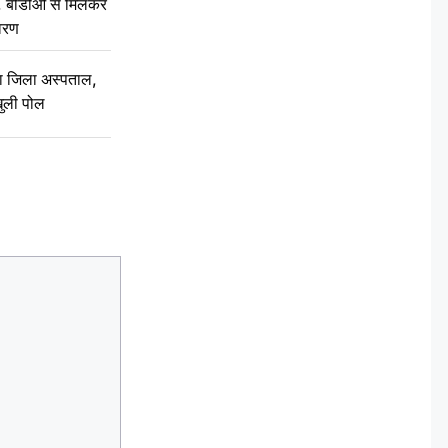
थन, बीडीओ से मिलकर
वरण
बा जिला अस्पताल,
ुली पोल