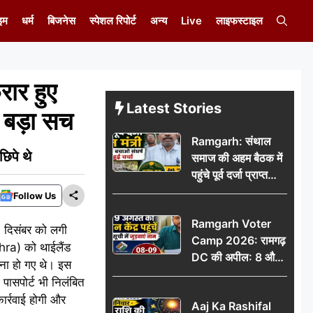
इम
धर्म
बिजनेस
स्पेशल रिपोर्ट
अन्य
Live
लाइफस्टाइल
ार हुए
Latest Stories
ी बड़ा सच
Ramgarh: संथाल
िपे थे
समाज की अहम बैठक में
पहुंचे पूर्व दर्जा प्राप्त
मंत्री, मरांग बुरू बचाओ
Follow Us
संघर्ष पर हुई चर्चा
Ramgarh Voter
 दिसंबर को लगी
Camp 2026: रामगढ़
hra) को थाईलैंड
DC की अपील: 8 और
ाना हो गए थे। इस
9 अगस्त को मतदान
पासपोर्ट भी निलंबित
केंद्र पहुंचें, मतदाता सूची
ार्रवाई होगी और
Aaj Ka Rashifal
में जुड़वाएं नाम