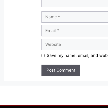
Name
Email
Website
Save my name, email, and websi