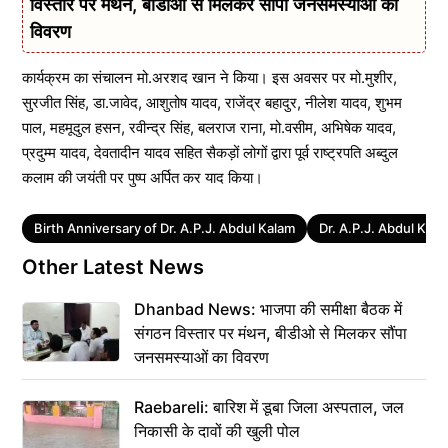
विस्तार पर मंथन, बीडीओ से मिलकर सौंपा जनसमस्याओं का
विवरण
कार्यक्रम का संचालन मो.अरशद खान ने किया। इस अवसर पर मो.मुशीर,
सुरजीत सिंह, डा.जावेद, आशुतोष यादव, राजेंद्र बहादुर, नीलेश यादव, शुभम
पाल, महमूदुल हसन, रवीन्द्र सिंह, बलराज राना, मो.वसीम, अभिषेक यादव,
प्रदुम्म यादव, देवतादीन यादव सहित सैकड़ों लोगों द्वारा पूर्व राष्ट्रपति अब्दुल
कलाम की जयंती पर पुष्प अर्पित कर याद किया।
Tags
Birth Anniversary of Dr. A.P.J. Abdul Kalam
Dr. A.P.J. Abdul Kala
Other Latest News
Dhanbad News: भाजपा की समीक्षा बैठक में
संगठन विस्तार पर मंथन, बीडीओ से मिलकर सौंपा
जनसमस्याओं का विवरण
Raebareli: बारिश में डूबा जिला अस्पताल, जल
निकासी के दावों की खुली पोल