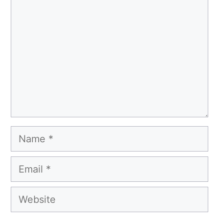
Name
Email
Website