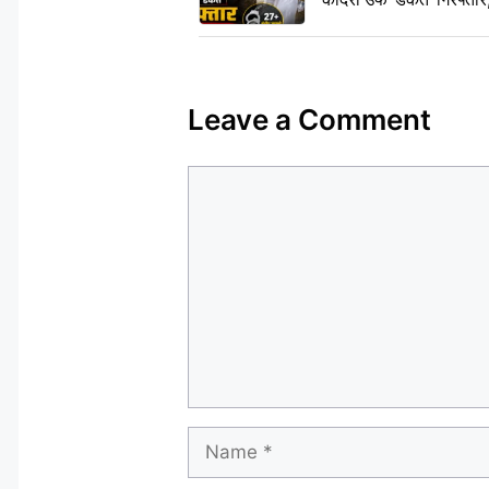
Leave a Comment
Comment
Name