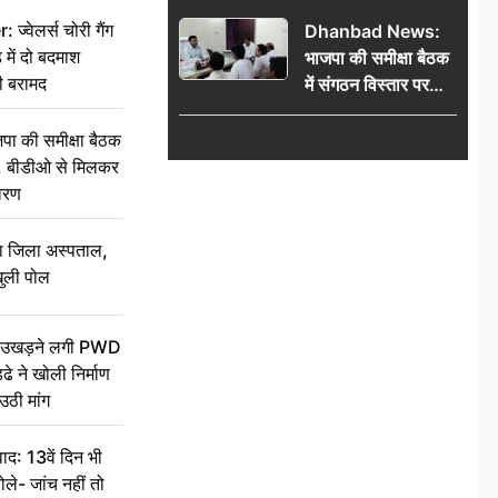
बदमाश घायल, 12.80
वेलर्स चोरी गैंग
Dhanbad News:
किलो चांदी बरामद
 में दो बदमाश
भाजपा की समीक्षा बैठक
ी बरामद
में संगठन विस्तार पर
मंथन, बीडीओ से
मिलकर सौंपा
की समीक्षा बैठक
जनसमस्याओं का विवरण
थन, बीडीओ से मिलकर
वरण
बा जिला अस्पताल,
ुली पोल
ें उखड़ने लगी PWD
े ने खोली निर्माण
उठी मांग
द: 13वें दिन भी
ले- जांच नहीं तो