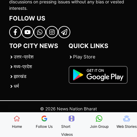
discussions on pressing issues without any bias or vested
interests.
FOLLOW US
TOP CITY NEWS
QUICK LINKS
उत्तर-प्रदेश
Play Store
मध्य-प्रदेश
झारखंड
धर्म
© 2026 News Nation Bharat
Home
|
About US
|
Contact Us
|
Policies
|
Terms and Conditions
Home
Follow Us
Short
Join Group
Web Stories
Videos