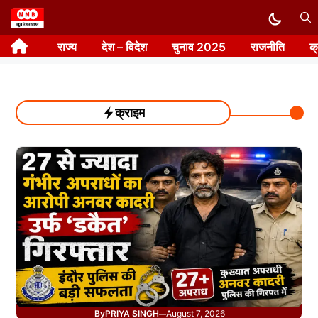
Skip
to
राज्य
देश – विदेश
चुनाव 2025
राजनीति
क
content
क्राइम
By
PRIYA SINGH
August 7, 2026
—