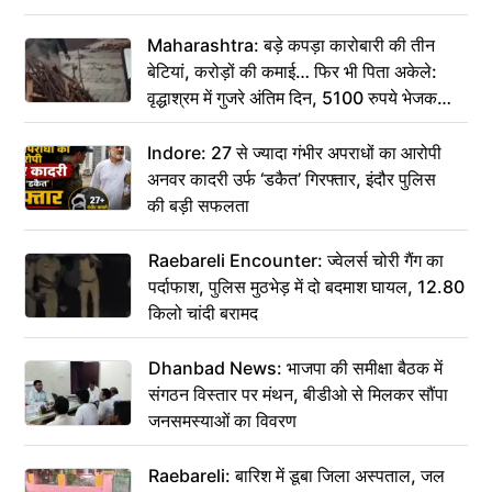
Maharashtra: बड़े कपड़ा कारोबारी की तीन
बेटियां, करोड़ों की कमाई… फिर भी पिता अकेले:
वृद्धाश्रम में गुजरे अंतिम दिन, 5100 रुपये भेजकर
कहा– अंतिम संस्कार कर दीजिए हम नहीं आ पाएंगे
Indore: 27 से ज्यादा गंभीर अपराधों का आरोपी
अनवर कादरी उर्फ ‘डकैत’ गिरफ्तार, इंदौर पुलिस
की बड़ी सफलता
Raebareli Encounter: ज्वेलर्स चोरी गैंग का
पर्दाफाश, पुलिस मुठभेड़ में दो बदमाश घायल, 12.80
किलो चांदी बरामद
Dhanbad News: भाजपा की समीक्षा बैठक में
संगठन विस्तार पर मंथन, बीडीओ से मिलकर सौंपा
जनसमस्याओं का विवरण
Raebareli: बारिश में डूबा जिला अस्पताल, जल