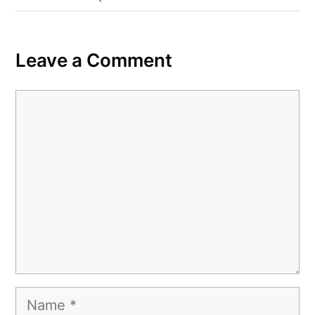
Leave a Comment
Comment
Name