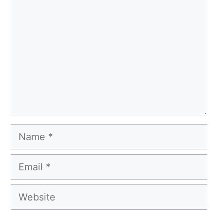
Name
Email
Website