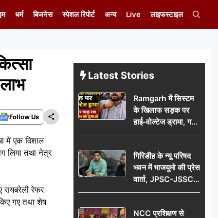
इम
धर्म
बिजनेस
स्पेशल रिपोर्ट
अन्य
Live
लाइफस्टाइल
ित्सा
Latest Stories
 लाभ
Ramgarh में सिस्टम
के खिलाफ सड़क पर
Follow Us
हाई-वोल्टेज ड्रामा, गर्दन
पर चाकू रख बोला- CM
बा में एक विशाल
को बुलाओ; Video
भाग लिया तथा नेत्र
गिरिडीह के न्यू परिषद
वायरल
भवन में भाजयुमो की प्रेस
वार्ता, JPSC-JSSC
 रायबरेली रेफर
पेपर लीक के विरोध में
किए गए तथा शेष
10 अगस्त को
NCC प्रशिक्षण से
विधानसभा घेराव का