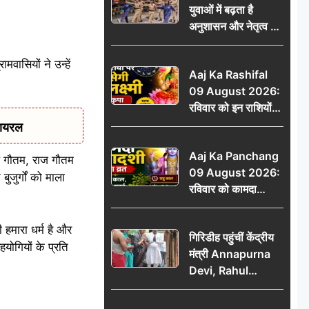
युवाओं में बढ़ता है
ऐलान
अनुशासन और नेतृत्व का
गुण: डॉ. जी.एन. खान
वासियों ने उन्हें
Aaj Ka Rashifal
09 August 2026:
रविवार को इन राशियों
पर बरसेगी मां लक्ष्मी की
वायरल
कृपा, धन लाभ के बनेंगे
Aaj Ka Panchang
योग
शाल गौतम, राज गौतम
09 August 2026:
जुर्गों को माला
रविवार को कामदा
एकादशी का व्रत, जानें
राहु काल, अभिजीत मुहूर्त
 हमारा धर्म है और
गिरिडीह पहुंचीं केंद्रीय
और शुभ समय
हयोगियों के प्रति
मंत्री Annapurna
Devi, Rahul
Gandhi पर साधा
निशाना; छात्रों के