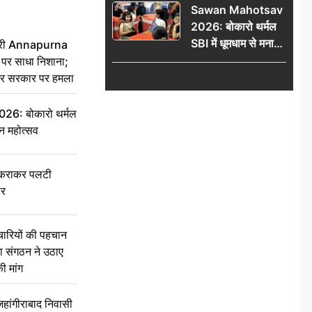
Sawan Mahotsav
आंदोलन को लेकर
2026: बोकारो थर्मल
सरकार पर हमला
SBI में धूमधाम से मना
 मंत्री Annapurna
सावन महोत्सव
र साधा निशाना;
ेकर सरकार पर हमला
6: बोकारो थर्मल
वन महोत्सव
टकराकर पलटी
ार
चारियों की पहचान
्षा संगठन ने उठाए
ी मांग
ांगीराबाद निवासी