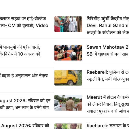
िलाफ सड़क पर हाई-वोल्टेज
गिरिडीह पहुंचीं केंद्रीय
ख बोला- CM को बुलाओ; Video
Devi, Rahul Gandhi प
छात्रों के आंदोलन को ल
ं भाजयुमो की प्रेस वार्ता,
Sawan Mahotsav 202
विरोध में 10 अगस्त को
SBI में धूमधाम से मना सा
Raebareli: पुलिया से 
ं बढ़ता है अनुशासन और नेतृत्व
स्कूली वैन, मची चीख-पुक
Meerut में होटल के कर्म
ugust 2026: रविवार को इन
को लेकर विवाद, हिंदू सुरक
ी की कृपा, धन लाभ के बनेंगे योग
सवाल; प्रशासन से जांच क
August 2026: रविवार को
Raebareli: डलमऊ के जह