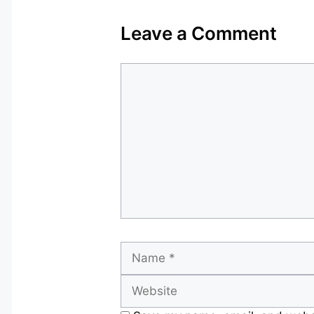
Leave a Comment
Comment
Name