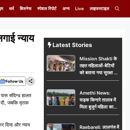
इम
धर्म
बिजनेस
स्पेशल रिपोर्ट
अन्य
Live
लाइफस्टाइल
ाई न्याय
Latest Stories
Mission Shakti के
तहत महिलाओं-बेटियों
को बताया गया सुरक्षा के
अधिकार
Follow Us
Amethi News:
 पास संदिग्ध हालत
सड़क किनारे तालाब में
कर दी, जबकि मृतक
मिला बुजुर्ग महिला का
शव, संदिग्ध परिस्थितियों
में मौत से फैली सनसनी
 कर दिया और न्याय
Raebareli: लालगंज में