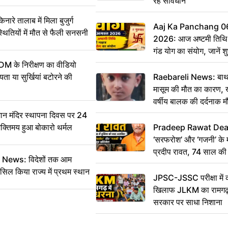
रहें सावधान
 तालाब में मिला बुजुर्ग
Aaj Ka Panchang 0
्थितियों में मौत से फैली सनसनी
2026: आज अष्टमी तिथि,
गंड योग का संयोग, जानें शुभ
और दिनभर का पंचांग
DM के निरीक्षण का वीडियो
ा या सुर्खियां बटोरने की
Raebareli News: बाथर
मासूम की मौत का कारण, 
वर्षीय बालक की दर्दनाक म
 मंदिर स्थापना दिवस पर 24
भक्तिमय हुआ बोकारो थर्मल
Pradeep Rawat Death: 
‘सरफरोश’ और ‘गजनी’ के 
प्रदीप रावत, 74 साल की उ
ws: विदेशों तक आम
कहा अलविदा
सिल किया राज्य में प्रथम स्थान
JPSC-JSSC परीक्षा में 
खिलाफ JLKM का रामगढ़ म
सरकार पर साधा निशाना