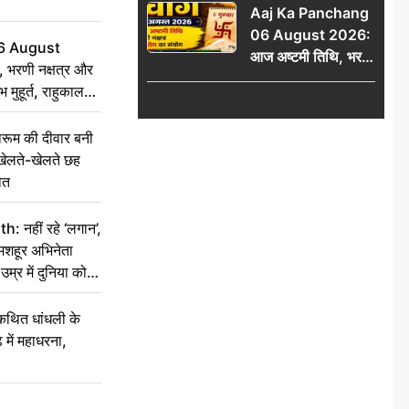
Aaj Ka Panchang
06 August 2026:
6 August
आज अष्टमी तिथि, भरणी
 भरणी नक्षत्र और
नक्षत्र और गंड योग का
 मुहूर्त, राहुकाल
संयोग, जानें शुभ मुहूर्त,
राहुकाल और दिनभर का
ूम की दीवार बनी
पंचांग
खेलते-खेलते छह
ौत
नहीं रहे ‘लगान’,
मशहूर अभिनेता
म्र में दुनिया को
कथित धांधली के
ें महाधरना,