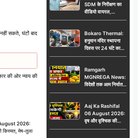
SDM के निरीक्षण का
वीडियो वायरल,
प्रशासनिक सक्रियता
या सुर्खियां बटोरने की
हीं सकते, घंटों बाद
Bokaro Thermal:
कवायद?
हनुमान मंदिर स्थापना
दिवस पर 24 घंटे का
अखंड हरि कीर्तन,
भक्तिमय हुआ बोकारो
Ramgarh
थर्मल
रकार की ओर न्याय की
MGNREGA News:
विदेशों तक आम निर्यात
का सफर, जिले ने
हासिल किया राज्य में
Aaj Ka Rashifal
प्रथम स्थान
06 August 2026:
वृष और वृश्चिक की
 August 2026:
चमकेगी किस्मत, मेष-
ी किस्मत, मेष-तुला
तुला रहें सावधान