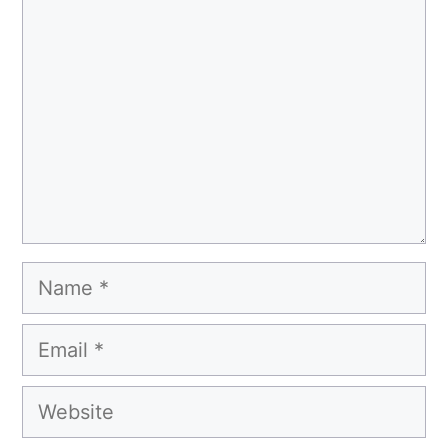
Name
Email
Website