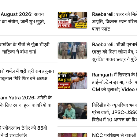
 August 2026: सावन
Raebareli: शहर को मिल
ा संयोग, जानें शुभ मुहूर्त,
आपूर्ति, विकास भवन परिसर 
पावर प्लांट
ति के गीतों से गूंजा डीएवी
Raebareli: चौकी प्रभारी 
-नाटिका ने बांधा समां
छात्र को मिला खोया बैग, 
सुरक्षित पाकर छात्र ने प
आभार
र्मल में श्री श्री राम हनुमान
Ramgarh में सिस्टम के
ाबूलाल गिरि फिर बने अध्यक्ष
हाई-वोल्टेज ड्रामा, गर्दन
CM को बुलाओ; Video 
m Yatra 2026: अमेठी के
 के लिए रवाना हुआ कांवरियों का
गिरिडीह के न्यू परिषद भवन
प्रेस वार्ता, JPSC-JSS
विरोध में 10 अगस्त को व
ऐलान
वींद्रनाथ टैगोर की 85वीं
ने दी श्रद्धांजलि
NCC प्रशिक्षण से युवाओं मे