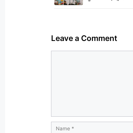
Leave a Comment
Comment
Name