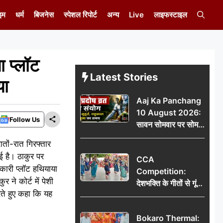
इम
धर्म
बिजनेस
स्पेशल रिपोर्ट
अन्य
Live
लाइफस्टाइल
ा प्लॉट
Latest Stories
या
Aaj Ka Panchang
10 August 2026:
Follow Us
सावन सोमवार पर सोम
प्रदोष व्रत का संयोग,
तों-रात गिरफ्तार
जानें शुभ मुहूर्त, राहुकाल
ई है। ठाकुर पर
CCA
और पूजा का समय
रकारी प्लॉट हथियाया
Competition:
 ने कोर्ट में पेशी
देशभक्ति के गीतों से गूंजा
रते हुए कहा कि यह
डीएवी कथारा, लोक
नृत्य और नृत्य-नाटिका ने
Bokaro Thermal:
बांधा समां