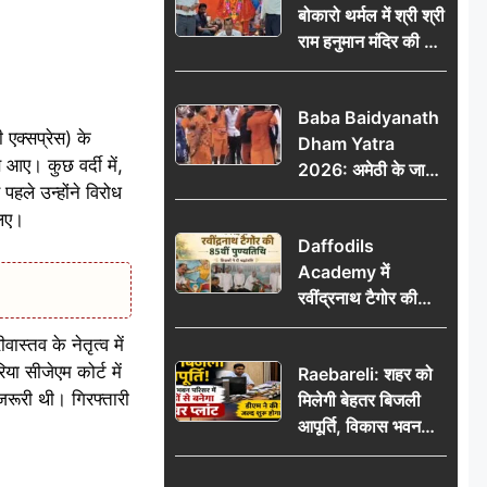
बोकारो थर्मल में श्री श्री
राम हनुमान मंदिर की नई
कमेटी गठित, बाबूलाल
गिरि फिर बने अध्यक्ष
Baba Baidyanath
एक्सप्रेस) के
Dham Yatra
 आए। कुछ वर्दी में,
2026: अमेठी के जायस
पहले उन्होंने विरोध
से बाबा बैद्यनाथ धाम के
लिए।
लिए रवाना हुआ कांवरियों
Daffodils
का दूसरा जत्था
Academy में
रवींद्रनाथ टैगोर की
85वीं पुण्यतिथि मनाई
्तव के नेतृत्व में
गई, शिक्षकों ने दी
या सीजेएम कोर्ट में
Raebareli: शहर को
श्रद्धांजलि
जरूरी थी। गिरफ्तारी
मिलेगी बेहतर बिजली
आपूर्ति, विकास भवन
परिसर में करोड़ों से
बनेगा पावर प्लांट