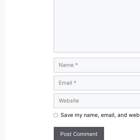
Name
Email
Website
Save my name, email, and websi