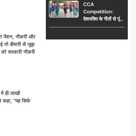
CCA
और पूजा का समय
Competition:
देशभक्ति के गीतों से गूंजा
डीएवी कथारा, लोक
नृत्य और नृत्य-नाटिका ने
हत पेंशन, नौकरी और
बांधा समां
कई तो बीमारी से जूझ
्य को सरकारी नौकरी
ें ही लाखों
े कहा, “यह सिर्फ