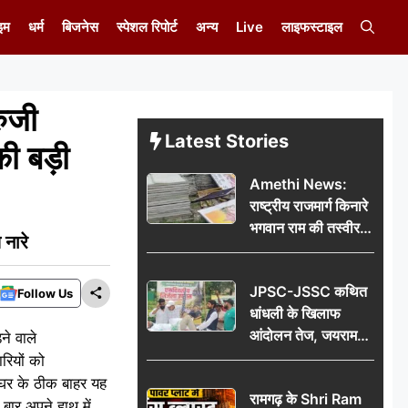
इम
धर्म
बिजनेस
स्पेशल रिपोर्ट
अन्य
Live
लाइफस्टाइल
ुजी
Latest Stories
की बड़ी
Amethi News:
राष्ट्रीय राजमार्ग किनारे
भगवान राम की तस्वीर
 नारे
वाले बोर्डों पर गंदगी,
लोगों में आक्रोश
JPSC-JSSC कथित
Follow Us
धांधली के खिलाफ
आंदोलन तेज, जयराम
े वाले
महतो का एक दिवसीय
रियों को
निर्जल उपवास
े घर के ठीक बाहर यह
रामगढ़ के Shri Ram
बार अपने हाथ में