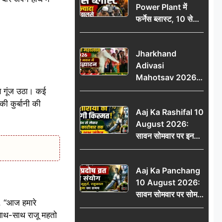
Power Plant में
फर्नेस ब्लास्ट, 10 से
ज्यादा मजदूर झुलसे; दो
की हालत गंभीर
Jharkhand
Adivasi
Mahotsav 2026
का नगर भवन में भव्य
से गूंज उठा। कई
उद्घाटन, लोकनृत्य और
ी कुर्बानी की
Aaj Ka Rashifal 10
पारंपरिक प्रस्तुतियों ने
August 2026:
मोहा मन
सावन सोमवार पर इन
राशियों की चमकेगी
किस्मत, धन लाभ से
Aaj Ka Panchang
लेकर नौकरी-कारोबार
10 August 2026:
तक मिलेंगे शुभ संकेत
सावन सोमवार पर सोम
ा, “आज हमारे
प्रदोष व्रत का संयोग,
 साथ-साथ राजू महतो
जानें शुभ मुहूर्त, राहुकाल