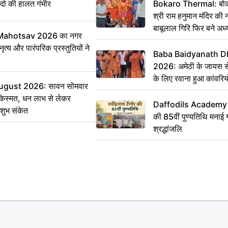
 दो की हालत गंभीर
Bokaro Thermal: बोकारो
श्री राम हनुमान मंदिर की
बाबूलाल गिरि फिर बने अध्य
Mahotsav 2026 का नगर
ृत्य और पारंपरिक प्रस्तुतियों ने
Baba Baidyanath D
2026: अमेठी के जायस से 
के लिए रवाना हुआ कांवरियो
ugust 2026: सावन सोमवार
किस्मत, धन लाभ से लेकर
Daffodils Academy में 
शुभ संकेत
की 85वीं पुण्यतिथि मनाई गई
श्रद्धांजलि