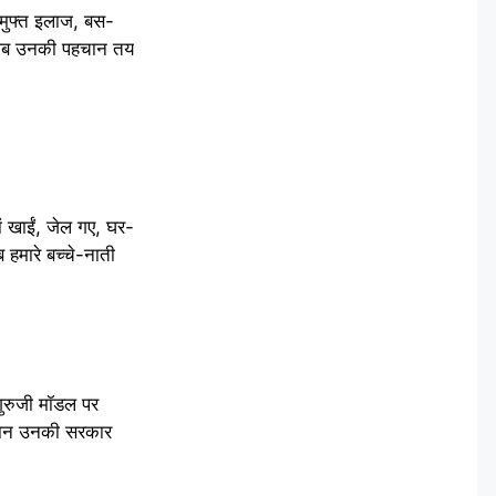
मुफ्त इलाज, बस-
े, अब उनकी पहचान तय
ं खाईं, जेल गए, घर-
हमारे बच्चे-नाती
गुरुजी मॉडल पर
म्मान उनकी सरकार