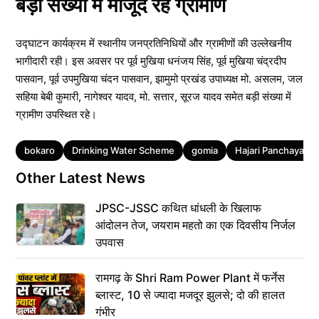
बड़ी संख्या में मौजूद रहे ग्रामीण
उद्घाटन कार्यक्रम में स्थानीय जनप्रतिनिधियों और ग्रामीणों की उल्लेखनीय
भागीदारी रही। इस अवसर पर पूर्व मुखिया धनंजय सिंह, पूर्व मुखिया चंद्रदीप
पासवान, पूर्व उपमुखिया चंदन पासवान, झामुमो प्रखंड उपाध्यक्ष मो. असलम, जल
सहिया बेबी कुमारी, नागेश्वर यादव, मो. सत्तार, सूरज यादव समेत बड़ी संख्या में
ग्रामीण उपस्थित रहे।
Tags
bokaro
Drinking Water Scheme
gomia
Hajari Panchayat
Other Latest News
JPSC-JSSC कथित धांधली के खिलाफ
आंदोलन तेज, जयराम महतो का एक दिवसीय निर्जल
उपवास
रामगढ़ के Shri Ram Power Plant में फर्नेस
ब्लास्ट, 10 से ज्यादा मजदूर झुलसे; दो की हालत
गंभीर