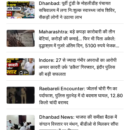
Dhanbad: पूर्वी टुंडी के मोहलीडीह पंचायत
सचिवालय में लगा निःशुल्क स्वास्थ्य जांच शिविर,
सैकड़ों लोगों ने उठाया लाभ
Maharashtra: बड़े कपड़ा कारोबारी की तीन
बेटियां, करोड़ों की कमाई… फिर भी पिता अकेले:
वृद्धाश्रम में गुजरे अंतिम दिन, 5100 रुपये भेजकर
कहा– अंतिम संस्कार कर दीजिए हम नहीं आ पाएंगे
Indore: 27 से ज्यादा गंभीर अपराधों का आरोपी
अनवर कादरी उर्फ ‘डकैत’ गिरफ्तार, इंदौर पुलिस
की बड़ी सफलता
Raebareli Encounter: ज्वेलर्स चोरी गैंग का
पर्दाफाश, पुलिस मुठभेड़ में दो बदमाश घायल, 12.80
किलो चांदी बरामद
Dhanbad News: भाजपा की समीक्षा बैठक में
संगठन विस्तार पर मंथन, बीडीओ से मिलकर सौंपा