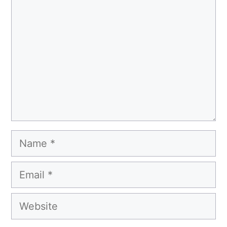
Name
Email
Website