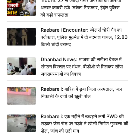
Indore: 27 से ज्यादा गंभीर अपराधों का आरोपी
अनवर कादरी उर्फ ‘डकैत’ गिरफ्तार, इंदौर पुलिस
की बड़ी सफलता
Raebareli Encounter: ज्वेलर्स चोरी गैंग का
पर्दाफाश, पुलिस मुठभेड़ में दो बदमाश घायल, 12.80
किलो चांदी बरामद
Dhanbad News: भाजपा की समीक्षा बैठक में
संगठन विस्तार पर मंथन, बीडीओ से मिलकर सौंपा
जनसमस्याओं का विवरण
Raebareli: बारिश में डूबा जिला अस्पताल, जल
निकासी के दावों की खुली पोल
Raebareli: एक महीने में उखड़ने लगी PWD की
सड़क! जेल रोड पर गड्ढे ने खोली निर्माण गुणवत्ता की
पोल, जांच की उठी मांग