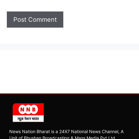
News Nation Bharat is a 24X7 National News Channel, A
Unit of Bhushan Broadcasting & Mass Media Pvt Ltd.