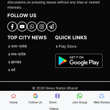
discussions on pressing issues without any bias or vested
interests.
FOLLOW US
TOP CITY NEWS
QUICK LINKS
उत्तर-प्रदेश
Play Store
मध्य-प्रदेश
झारखंड
धर्म
© 2026 News Nation Bharat
Home
|
About US
|
Contact Us
|
Policies
|
Terms and Conditions
Home
Follow Us
Short
Join Group
Web Stories
Videos