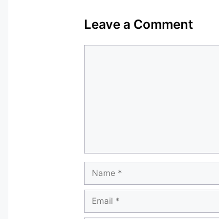
Leave a Comment
Comment
Name
Email