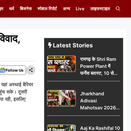
इम
धर्म
बिजनेस
स्पेशल रिपोर्ट
अन्य
Live
लाइफस्टाइल
िवाद,
Latest Stories
रामगढ़ के Shri Ram
Power Plant में
Follow Us
फर्नेस ब्लास्ट, 10 से
ज्यादा मजदूर झुलसे; दो
यहां अस्थाई बैरियर
की हालत गंभीर
हुंच सके। दूसरी
Jharkhand
 पा रही, इसलिए
Adivasi
Mahotsav 2026
का नगर भवन में भव्य
उद्घाटन, लोकनृत्य और
Aaj Ka Rashifal 10
पारंपरिक प्रस्तुतियों ने