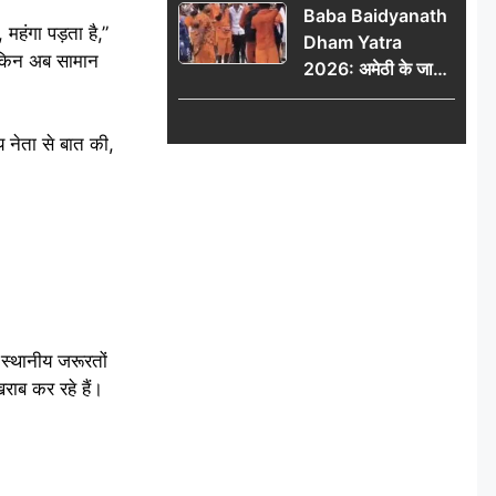
Baba Baidyanath
महंगा पड़ता है,”
Dham Yatra
लेकिन अब सामान
2026: अमेठी के जायस
से बाबा बैद्यनाथ धाम के
लिए रवाना हुआ कांवरियों
य नेता से बात की,
का दूसरा जत्था
 स्थानीय जरूरतों
खराब कर रहे हैं।