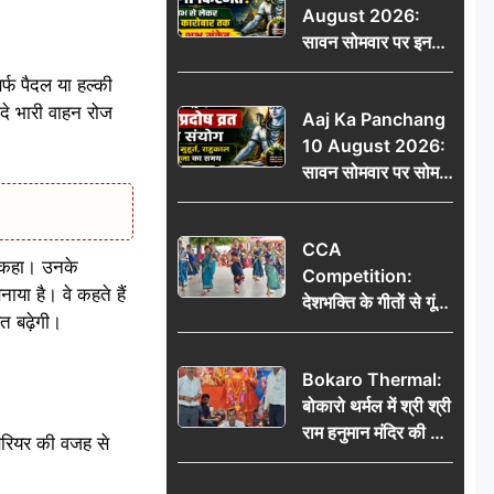
August 2026:
मोहा मन
सावन सोमवार पर इन
राशियों की चमकेगी
्फ पैदल या हल्की
किस्मत, धन लाभ से
दे भारी वाहन रोज
Aaj Ka Panchang
लेकर नौकरी-कारोबार
10 August 2026:
तक मिलेंगे शुभ संकेत
सावन सोमवार पर सोम
प्रदोष व्रत का संयोग,
जानें शुभ मुहूर्त, राहुकाल
CCA
और पूजा का समय
ने कहा। उनके
Competition:
ाया है। वे कहते हैं
देशभक्ति के गीतों से गूंजा
बत बढ़ेगी।
डीएवी कथारा, लोक
नृत्य और नृत्य-नाटिका ने
Bokaro Thermal:
बांधा समां
बोकारो थर्मल में श्री श्री
राम हनुमान मंदिर की नई
बैरियर की वजह से
कमेटी गठित, बाबूलाल
गिरि फिर बने अध्यक्ष