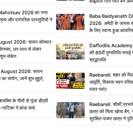
बाबूलाल गिरि फिर बने अध्य
Mahotsav 2026 का नगर
Baba Baidyanath D
ृत्य और पारंपरिक प्रस्तुतियों ने
2026: अमेठी के जायस से 
के लिए रवाना हुआ कांवरियो
ugust 2026: सावन सोमवार
Daffodils Academy में 
किस्मत, धन लाभ से लेकर
की 85वीं पुण्यतिथि मनाई गई
शुभ संकेत
श्रद्धांजलि
 August 2026: सावन
Raebareli: शहर को मिल
ा संयोग, जानें शुभ मुहूर्त,
आपूर्ति, विकास भवन परिसर 
पावर प्लांट
ति के गीतों से गूंजा डीएवी
Raebareli: चौकी प्रभारी 
-नाटिका ने बांधा समां
छात्र को मिला खोया बैग, 
सुरक्षित पाकर छात्र ने प
आभार