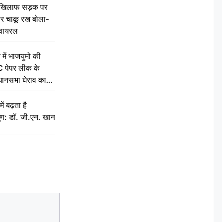
 खिलाफ सड़क पर
 पर चाकू रख बोला-
वायरल
 में भाजयुमो की
C पेपर लीक के
िधानसभा घेराव का
ं बढ़ता है
ुण: डॉ. जी.एन. खान