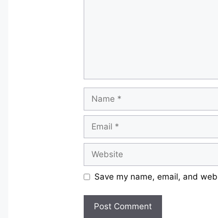
Name
Email
Website
Save my name, email, and websi