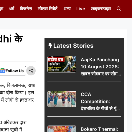
इम
धर्म
बिजनेस
स्पेशल रिपोर्ट
अन्य
Live
लाइफस्टाइल
dhi के
Latest Stories
Aaj Ka Panchang
10 August 2026:
Follow Us
सावन सोमवार पर सोम
प्रदोष व्रत का संयोग,
सुखमऊ, विजलामऊ, राधा
जानें शुभ मुहूर्त, राहुकाल
ों का दौरा किया। इस
CCA
और पूजा का समय
 लोगों से हस्ताक्षर
Competition:
देशभक्ति के गीतों से गूंजा
डीएवी कथारा, लोक
अंबेडकर द्वारा
नृत्य और नृत्य-नाटिका ने
Bokaro Thermal:
ाता सूची में
बांधा समां