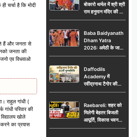
बोकारो थर्मल में श्री श्री
ी चर्चा है कि मोदी
राम हनुमान मंदिर की नई
कमेटी गठित, बाबूलाल
गिरि फिर बने अध्यक्ष
Baba Baidyanath
Dham Yatra
े हैं और जनता से
2026: अमेठी के जायस
ि उनको जनता की
से बाबा बैद्यनाथ धाम के
ृद्धजनो एव विधवाओ
लिए रवाना हुआ कांवरियों
Daffodils
का दूसरा जत्था
Academy में
रवींद्रनाथ टैगोर की
85वीं पुण्यतिथि मनाई
गई, शिक्षकों ने दी
। राहुल गांधी (
Raebareli: शहर को
श्रद्धांजलि
फ गांधी परिवार की
मिलेगी बेहतर बिजली
 विद्यालय खोले
आपूर्ति, विकास भवन
 करने का प्रयास
परिसर में करोड़ों से
बनेगा पावर प्लांट