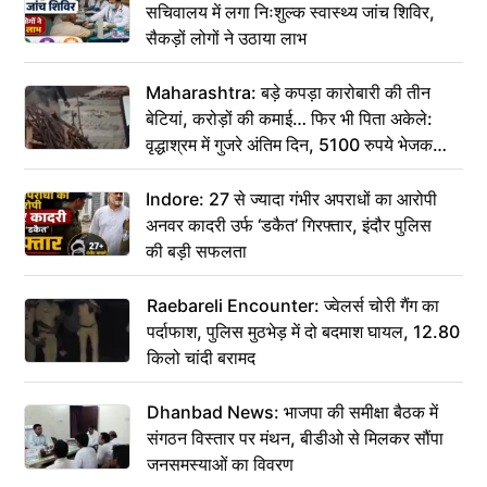
सचिवालय में लगा निःशुल्क स्वास्थ्य जांच शिविर,
सैकड़ों लोगों ने उठाया लाभ
Maharashtra: बड़े कपड़ा कारोबारी की तीन
बेटियां, करोड़ों की कमाई… फिर भी पिता अकेले:
वृद्धाश्रम में गुजरे अंतिम दिन, 5100 रुपये भेजकर
कहा– अंतिम संस्कार कर दीजिए हम नहीं आ पाएंगे
Indore: 27 से ज्यादा गंभीर अपराधों का आरोपी
अनवर कादरी उर्फ ‘डकैत’ गिरफ्तार, इंदौर पुलिस
की बड़ी सफलता
Raebareli Encounter: ज्वेलर्स चोरी गैंग का
पर्दाफाश, पुलिस मुठभेड़ में दो बदमाश घायल, 12.80
किलो चांदी बरामद
Dhanbad News: भाजपा की समीक्षा बैठक में
संगठन विस्तार पर मंथन, बीडीओ से मिलकर सौंपा
जनसमस्याओं का विवरण