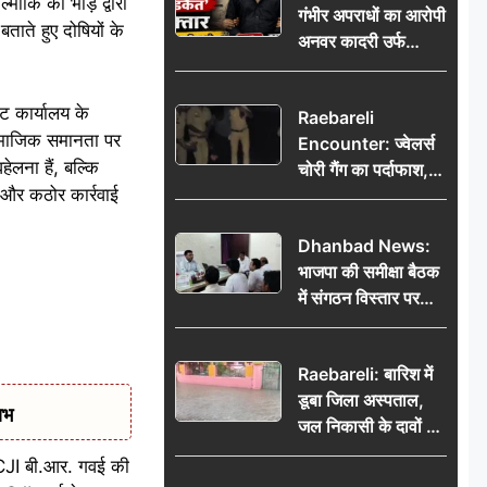
्मीकि की भीड़ द्वारा
गंभीर अपराधों का आरोपी
भेजकर कहा– अंतिम
ाते हुए दोषियों के
अनवर कादरी उर्फ
संस्कार कर दीजिए हम
‘डकैत’ गिरफ्तार, इंदौर
नहीं आ पाएंगे
पुलिस की बड़ी सफलता
ेट कार्यालय के
Raebareli
र सामाजिक समानता पर
Encounter: ज्वेलर्स
लना हैं, बल्कि
चोरी गैंग का पर्दाफाश,
ल और कठोर कार्रवाई
पुलिस मुठभेड़ में दो
बदमाश घायल, 12.80
Dhanbad News:
किलो चांदी बरामद
भाजपा की समीक्षा बैठक
में संगठन विस्तार पर
मंथन, बीडीओ से
मिलकर सौंपा
Raebareli: बारिश में
जनसमस्याओं का विवरण
डूबा जिला अस्पताल,
ाभ
जल निकासी के दावों की
खुली पोल
े CJI बी.आर. गवई की