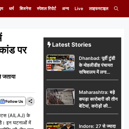
इम
धर्म
बिजनेस
स्पेशल रिपोर्ट
अन्य
Live
लाइफस्टाइल
ं
Latest Stories
कांड पर
Dhanbad: पूर्वी टुंडी
के मोहलीडीह पंचायत
सचिवालय में लगा
े जताया
निःशुल्क स्वास्थ्य जांच
शिविर, सैकड़ों लोगों ने
Maharashtra: बड़े
उठाया लाभ
कपड़ा कारोबारी की तीन
Follow Us
बेटियां, करोड़ों की
कमाई… फिर भी पिता
स्टिस (AILAJ) के
अकेले: वृद्धाश्रम में गुजरे
 है। इन घटनाओं में
Indore: 27 से ज्यादा
अंतिम दिन, 5100 रुपये