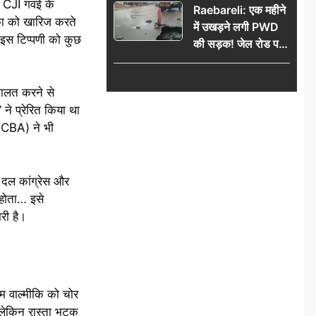
ा CJI गवई के
Raebareli: एक महीने
ाचिका को खारिज करते
में उखड़ने लगी PWD
 इस टिप्पणी को कुछ
की सड़क! जेल रोड पर
गड्ढे ने खोली निर्माण
गुणवत्ता की पोल, जांच
वकालत करने से
की उठी मांग
 ने प्रेरित किया था
(SCBA) ने भी
ी दल कांग्रेस और
 होता… इसे
री है।
ओम वाल्मीकि को चोर
 लेकिन रास्ता भटक