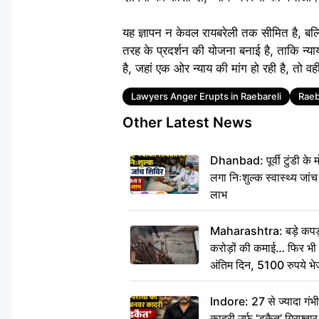
यह ज्ञापन न केवल रायबरेली तक सीमित है, बल्क
तरह के प्रदर्शन की योजना बनाई है, ताकि न
है, जहां एक ओर न्याय की मांग हो रही है, तो व
Tags
Lawyers Anger Erupts in Raebareli
Raeb
Other Latest News
Dhanbad: पूर्वी टुंडी के
लगा निःशुल्क स्वास्थ्य जांच
लाभ
Maharashtra: बड़े कपड़ा 
करोड़ों की कमाई… फिर भी पित
अंतिम दिन, 5100 रुपये भ
दीजिए हम नहीं आ पाएंगे
Indore: 27 से ज्यादा गं
कादरी उर्फ ‘डकैत’ गिरफ्ता