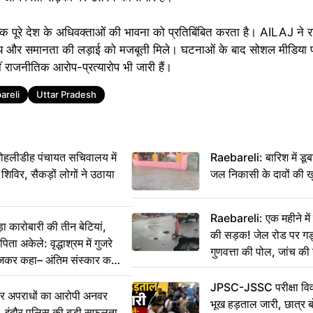
ि पूरे देश के अधिवक्ताओं की भावना को प्रतिबिंबित करता है। AILAJ ने राष
्याय और समानता की लड़ाई को मजबूती मिले। घटनाओं के बाद सोशल मीडिया 
हीं राजनीतिक आरोप-प्रत्यारोप भी जारी हैं।
areli
Uttar Pradesh
 मोहलीडीह पंचायत सचिवालय में
Raebareli: बारिश में डू
 शिविर, सैकड़ों लोगों ने उठाया
जल निकासी के दावों की ख
Raebareli: एक महीने म
कारोबारी की तीन बेटियां,
की सड़क! जेल रोड पर गड्ढ
ा अकेले: वृद्धाश्रम में गुजरे
गुणवत्ता की पोल, जांच की 
ेजकर कहा– अंतिम संस्कार कर
JPSC-JSSC परीक्षा विवा
भीर अपराधों का आरोपी अनवर
भूख हड़ताल जारी, छात्र बो
र, इंदौर पुलिस की बड़ी सफलता