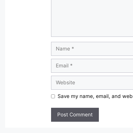
Name
Email
Website
Save my name, email, and websi