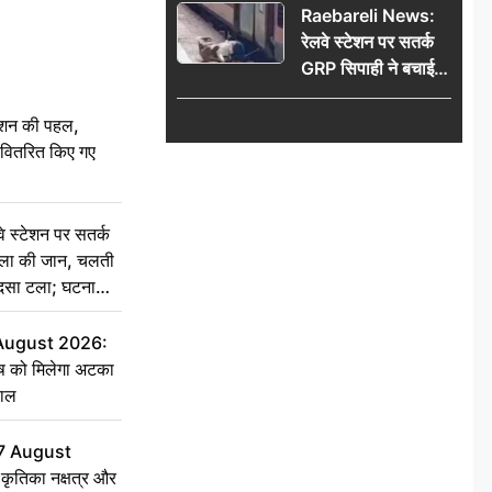
Raebareli News:
रेलवे स्टेशन पर सतर्क
GRP सिपाही ने बचाई
महिला की जान, चलती
ट्रेन में चढ़ते समय हुआ
ेशन की पहल,
हादसा टला; घटना
ो वितरित किए गए
CCTV में कैद
स्टेशन पर सतर्क
िला की जान, चलती
हादसा टला; घटना
 August 2026:
ृष को मिलेगा अटका
हाल
7 August
ृतिका नक्षत्र और