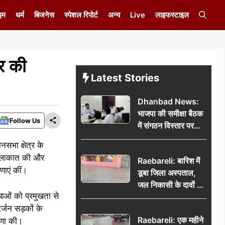
इम
धर्म
बिजनेस
स्पेशल रिपोर्ट
अन्य
Live
लाइफस्टाइल
र की
Latest Stories
Dhanbad News:
भाजपा की समीक्षा बैठक
Follow Us
में संगठन विस्तार पर
मंथन, बीडीओ से
सभा क्षेत्र के
मिलकर सौंपा
-मुलाकात की और
Raebareli: बारिश में
जनसमस्याओं का विवरण
णाएं कीं।
डूबा जिला अस्पताल,
जल निकासी के दावों की
ाओं को प्रमुखता से
खुली पोल
्जन सड़कों के
Raebareli: एक महीने
षणा की।