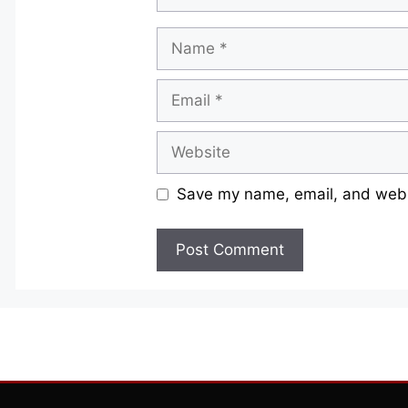
Name
Email
Website
Save my name, email, and websi