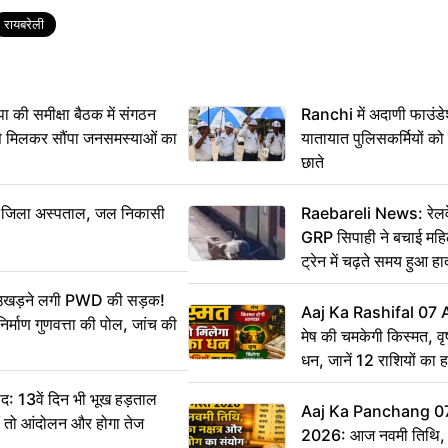
रायबरेली
 समीक्षा बैठक में संगठन
Ranchi में अदाणी फाउंड
से मिलकर सौंपा जनसमस्याओं का
यातायात पुलिसकर्मियों क
छाते
बा जिला अस्पताल, जल निकासी
Raebareli News: रेलवे 
GRP सिपाही ने बचाई मह
ट्रेन में चढ़ते समय हुआ 
CCTV में कैद
ं उखड़ने लगी PWD की सड़क!
Aaj Ka Rashifal 07
िर्माण गुणवत्ता की पोल, जांच की
मेष की चमकेगी किस्मत, व
धन, जानें 12 राशियों का 
: 13वें दिन भी भूख हड़ताल
Aaj Ka Panchang 0
ीं तो आंदोलन और होगा तेज
2026: आज नवमी तिथि, क