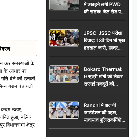
में उखड़ने लगी PWD
की सड़क! जेल रोड पर
गड्ढे ने खोली निर्माण
गुणवत्ता की पोल, जांच
JPSC-JSSC परीक्षा
की उठी मांग
विवाद: 13वें दिन भी भूख
हड़ताल जारी, छात्र
विवरण
बोले- जांच नहीं तो
आंदोलन और होगा तेज
ोन कर समस्याओं के
Bokaro Thermal:
कता के आधार पर
9 सूत्री मांगों को लेकर
ो गति देने की उनकी
सप्लाई मजदूरों की
न्न ग्राम पंचायतों
हुंकार, 12 अगस्त के
प्रदर्शन की रणनीति बनी
Ranchi में अदाणी
िए कदम उठाए,
फाउंडेशन की पहल,
ाबित हुआ, बल्कि
यातायात पुलिसकर्मियों
ुर विधानसभा क्षेत्र
को वितरित किए गए छाते