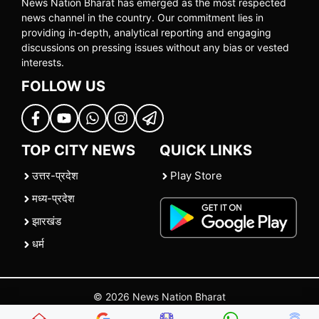
News Nation Bharat has emerged as the most respected
news channel in the country. Our commitment lies in
providing in-depth, analytical reporting and engaging
discussions on pressing issues without any bias or vested
interests.
FOLLOW US
TOP CITY NEWS
QUICK LINKS
उत्तर-प्रदेश
Play Store
मध्य-प्रदेश
झारखंड
धर्म
© 2026 News Nation Bharat
Home
|
About US
|
Contact Us
|
Policies
|
Terms and Conditions